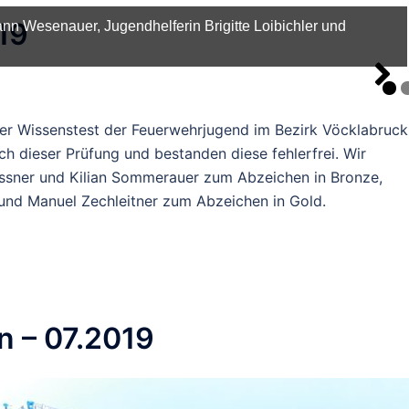
19
lber und 1x Gold.
er Wissenstest der Feuerwehrjugend im Bezirk Vöcklabruck
ich dieser Prüfung und bestanden diese fehlerfrei. Wir
Gassner und Kilian Sommerauer zum Abzeichen in Bronze,
 und Manuel Zechleitner zum Abzeichen in Gold.
gsgruppe in Reibersdorf.
 – 07.2019