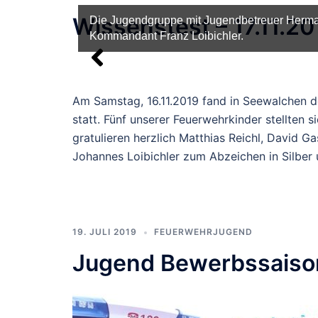
Wissenstest – 17.11.20
Die Wissenstest-Abzeichen: 3x Bronze, 1x Si
Am Samstag, 16.11.2019 fand in Seewalchen d
statt. Fünf unserer Feuerwehrkinder stellten s
gratulieren herzlich Matthias Reichl, David 
Johannes Loibichler zum Abzeichen in Silber
19. JULI 2019
FEUERWEHRJUGEND
FJ-Bewerb
Jugend Bewerbssaison