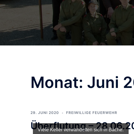
Monat:
Juni 
29. JUNI 2020
FREIWILLIGE FEUERWEHR
Überflutung – 28.06.
Nicht wenig Wasser wurde mit unserer Tragkr