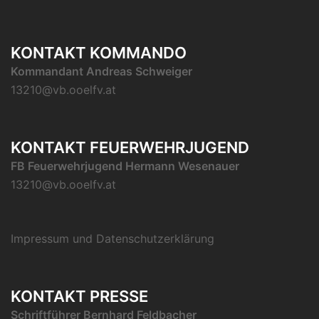
KONTAKT KOMMANDO
Kommandant Andreas Schweiger
13210@vb.ooelfv.at
KONTAKT FEUERWEHRJUGEND
FB Feuerwehrjugend Hermann Wesenauer
13210@vb.ooelfv.at
Impressum und Datenschutzerklärung
KONTAKT PRESSE
Schriftführer Bernhard Feldbacher