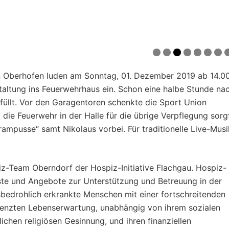
eugen von einer gelungenen Veranstaltung.
on Oberhofen luden am Sonntag, 01. Dezember 2019 ab 14.0
altung ins Feuerwehrhaus ein. Schon eine halbe Stunde na
füllt. Vor den Garagentoren schenkte die Sport Union
ie Feuerwehr in der Halle für die übrige Verpflegung sorg
mpusse“ samt Nikolaus vorbei. Für traditionelle Live-Musi
iz-Team Oberndorf der Hospiz-Initiative Flachgau. Hospiz-
enste und Angebote zur Unterstützung und Betreuung in der
bedrohlich erkrankte Menschen mit einer fortschreitenden
enzten Lebenserwartung, unabhängig von ihrem sozialen
nlichen religiösen Gesinnung, und ihren finanziellen