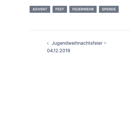
ADVENT
FEST
FEUERWEHR
SPENDE
Beitragsnavigati
Jugendweihnachtsfeier –
04.12.2019