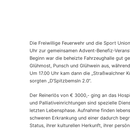
Eine volle Halle und ein gefüllter Vorplatz z
Die Freiwillige Feuerwehr und die Sport Uni
Uhr zur gemeinsamen Advent-Benefiz-Veranst
Beginn war die beheizte Fahrzeughalle gut ge
Glühmost, Punsch und Glühwein aus, während d
Um 17.00 Uhr kam dann die „Straßwalchner Kra
sorgten „D‘Spitzbemsln 2.0“.
Der Reinerlös von € 3000,- ging an das Hosp
und Palliativeinrichtungen sind spezielle Di
letzten Lebensphase. Aufnahme finden lebens
schweren Erkrankung und einer dadurch begr
Status, ihrer kulturellen Herkunft, ihrer persö