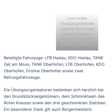
Minuten wurde das Bergegerät gegen Warnweste,
Funkgerät und Taschenlampe ausgetauscht und eine
Feuerwehr-Drohne in die Luft geschickt.
Die gesamte Übung konnte erfolgreich wenige
Minuten nach 20.00 Uhr abgeschlossen werden. Nach
der Übungsnachbesprechung ging es zur Verköstigung
in das nahegelegene Feuerwehrhaus der FF Haslau.
Links im Bild:
Übungsorganisatoren