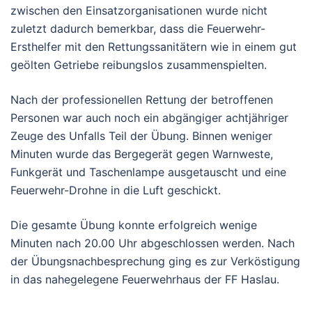
Zentrum des Szenarios standen insgesamt drei
verunfallte Fahrzeuge mit drei verletzten Insassen und
zwei leblosen Puppen. Kurz nach 19.00 Uhr wurde
alarmiert. Während die Feuerwehren die Lenker und
Mitfahrer aus den Fahrzeugen befreiten, sorgte das
Rote Kreuz für die medizinische Versorgung.
Trotz leicht regnerischem Wetter wurde zügig und
zielführend gearbeitet. Die gute Zusammenarbeit
zwischen den Einsatzorganisationen wurde nicht
zuletzt dadurch bemerkbar, dass die Feuerwehr-
Ersthelfer mit den Rettungssanitätern wie in einem gut
geölten Getriebe reibungslos zusammenspielten.
Nach der professionellen Rettung der betroffenen
Personen war auch noch ein abgängiger achtjähriger
Zeuge des Unfalls Teil der Übung. Binnen weniger