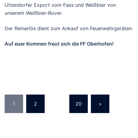
18. APRIL 2025
FREIWILLIGE FEUERWEHR
Frühschoppen –
27.07.2025
Eintritt: freiwillige Spende.
Für Musik und Stimmung sorgt die 3 Länder Combo!
Frische Grillhendl, Kaffee & Kuchen, Zuckerwatte & Eis,
Uttendorfer Export vom Fass und Weißbier von
unserem Weißbier-Rover.
Der Reinerlös dient zum Ankauf von Feuerwehrgeräten.