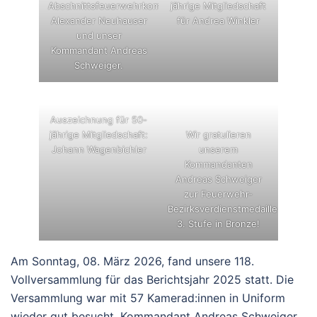
Abschnittsfeuerwehrkommandant
jährige Mitgliedschaft
Alexander Neuhauser
für Andrea Winkler
und unser
Kommandant Andreas
Schweiger.
Auszeichnung für 50-
jährige Mitgliedschaft:
Wir gratulieren
Johann Wagenbichler
unserem
Kommandanten
Andreas Schweiger
zur Feuerwehr-
Bezirksverdienstmedaille
3. Stufe in Bronze!
Am Sonntag, 08. März 2026, fand unsere 118.
Vollversammlung für das Berichtsjahr 2025 statt. Die
Versammlung war mit 57 Kamerad:innen in Uniform
wieder gut besucht. Kommandant Andreas Schweiger