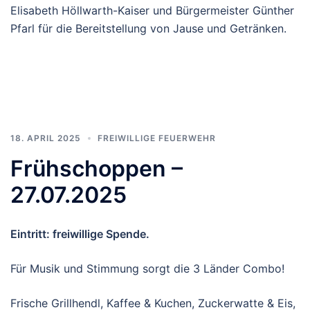
Johannes Schindlauer
und Axel Eichberger.
Rechts im Bild: AFK
Alexander Neuhauser
Beteiligte Fahrzeuge: LFB Haslau, KDO Haslau, TANK
Zell am Moos, TANK Oberhofen, LFB Oberhofen, KDO
Oberhofen, Drohne Oberhofen sowie zwei
Rettungsfahrzeuge.
Die Übungsorganisatoren bedanken sich herzlich bei
den Grundstückseigentümern, dem Schminkteam des
Roten Kreuzes sowie den drei geschminkten Statisten.
Ein besonderer Dank gilt auch Bürgermeisterin
Elisabeth Höllwarth-Kaiser und Bürgermeister Günther
Pfarl für die Bereitstellung von Jause und Getränken.