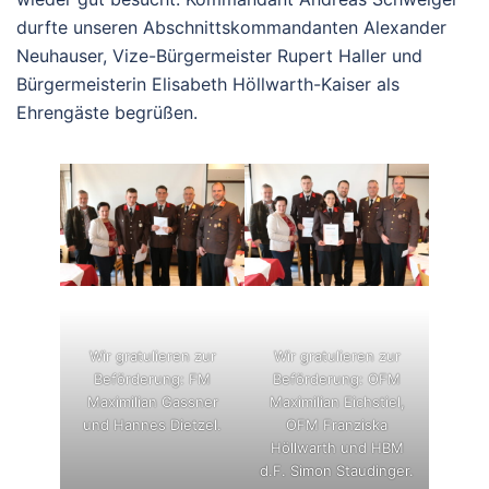
durfte unseren Abschnittskommandanten Alexander
Neuhauser, Vize-Bürgermeister Rupert Haller und
Bürgermeisterin Elisabeth Höllwarth-Kaiser als
Ehrengäste begrüßen.
Wir gratulieren zur
Wir gratulieren zur
Beförderung: FM
Beförderung: OFM
Maximilian Gassner
Maximilian Eichstiel,
und Hannes Dietzel.
OFM Franziska
Höllwarth und HBM
d.F. Simon Staudinger.